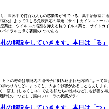
が起こり、世界中で何百万人もの感染者が出ている。集中治療室
重症化によって生じる免疫反応の暴走（サイトカインストーム）
19治療薬は、ウイルスの増殖を抑える抗ウイルス薬と、サイトカ
スパイラルに導く要因の1つである
み札の解説をしていきます。本日は「る」
｜ ヒトの寿命は細胞内の遺伝子に刻み込まれた内容によって
の加わり方などによっても、大きく影響があることもあります。
く、宿主（しゅくしゅ）である私たちの性格などにも影響を与
康情報の一つとして腸内フローラの状態がライ
み札の解説をしていきます。本日は「つ」