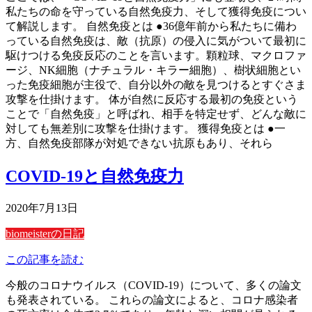
私たちの命を守っている自然免疫力、そして獲得免疫につい
て解説します。 自然免疫とは ●36億年前から私たちに備わ
っている自然免疫は、敵（抗原）の侵入に気がついて最初に
駆けつける免疫反応のことを言います。顆粒球、マクロファ
ージ、NK細胞（ナチュラル・キラー細胞）、樹状細胞とい
った免疫細胞が主役で、自分以外の敵を見つけるとすぐさま
攻撃を仕掛けます。 体が自然に反応する最初の免疫という
ことで「自然免疫」と呼ばれ、相手を特定せず、どんな敵に
対しても無差別に攻撃を仕掛けます。 獲得免疫とは ●一
方、自然免疫部隊が対処できない抗原もあり、それら
COVID-19と自然免疫力
2020年7月13日
biomeisterの日記
この記事を読む
今般のコロナウイルス（COVID-19）について、多くの論文
も発表されている。 これらの論文によると、コロナ感染者