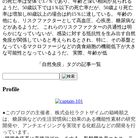
の死亡率は全体で3.7％であり、年齢と深い相関が見られる
ようだ。50歳以下では1％以下の死亡率だが、50歳より死亡
率は増加し80歳以上の場合は約15％に達している。 年齢の
他にも、リスクファクターとして高血圧、心疾患、糖尿病な
どがあるようだ。 これらのリスクファクターの共通性は明
らかになっていないが、感染に対する抵抗性を生み出す自然
免疫が関係していると考えられるとされ、特に、その基盤と
なっているマクロファージなどの貪食細胞の機能低下が大き
な可能性となっているようだ。 実際、年齢が低
「自然免疫」タグの記事一覧
Profile
●このブログの主催者、株式会社ラクトザイムの箱崎順之
は、糖尿病などの生活習慣病に効果のある機能性素材の研究
開発や、アンチエイジングを実現する化粧品などの開発を行
っています。