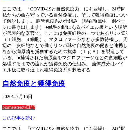
ここでは、「COVID-19と自然免疫力」にも登場し、24時間
私たちの命を守っている自然免疫力、そして獲得免疫につい
て解説します。 腸管免疫系の仕組み （現在執筆中 別ペー
ジに書き出します） ●絨毛の間にあるパイエル板という場所
が代表的な器官で、ここには免疫細胞の一つであるリンパ球
（Ｔ細胞、Ｂ細胞）、マクロファージなどが多数待機し、周
辺の上皮細胞などで働くリンパ球や自然免疫の働きと連携し
ながら病原菌を捕獲するための抗体 （ＩｇＡ）を製造して
いる。 ●捕縛された病原菌をマクロファージなどの食細胞が
処理するまでの流れが獲得免疫の仕組み。 菌体成分はパイ
エル板に取り込まれ獲得免疫系を刺激する
自然免疫と獲得免疫
2020年7月16日
biomeisterの日記
この記事を読む
ここでは、「COVID-19と自然免疫力」にも登場し、24時間