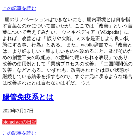
この記事を読む
腸のリノベーションはできないにも、腸内環境とは何を指
す言葉なのかについて書いたが、ここでは「改善」という言
葉について考えてみたい。 ウィキペディア（Wikipedia）に
よれば、改善とは『 誤りや欠陥、ミスを是正しより良い状
態にする事、行為』とある。 また、weblio辞書でも『改善と
は、より好ましい・望ましいものへ改めること、及びそのた
めの創意工夫の取組み、の意味で用いられる表現』であり、
改善の使用例として「業務プロセスの改善」「二国間関係の
改善」などとある。 いずれも、改善されたとは良い状態が
継続している結果を指すもので、すぐに元に戻るような場合
は改善されたとは言わないはずだ。 つま
腸管免疫系とは
2020年7月27日
biomeisterの日記
この記事を読む