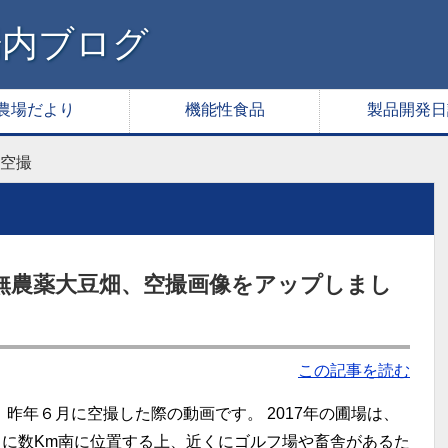
腸内ブログ
農場だより
機能性食品
製品開発日
空撮
月の無農薬大豆畑、空撮画像をアップしまし
この記事を読む
昨年６月に空撮した際の動画です。 2017年の圃場は、
さらに数Km南に位置する上、近くにゴルフ場や畜舎があるた