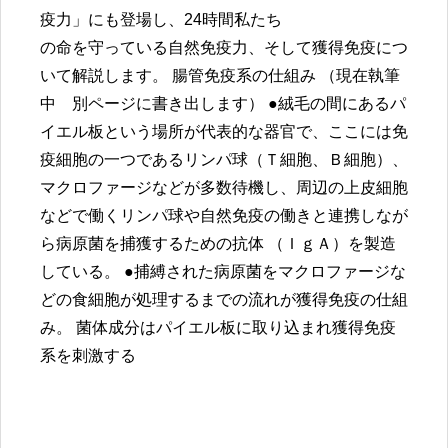
疫力」にも登場し、24時間私たち
の命を守っている自然免疫力、そして獲得免疫につ
いて解説します。 腸管免疫系の仕組み （現在執筆
中 別ページに書き出します） ●絨毛の間にあるパ
イエル板という場所が代表的な器官で、ここには免
疫細胞の一つであるリンパ球（Ｔ細胞、Ｂ細胞）、
マクロファージなどが多数待機し、周辺の上皮細胞
などで働くリンパ球や自然免疫の働きと連携しなが
ら病原菌を捕獲するための抗体 （ＩｇＡ）を製造
している。 ●捕縛された病原菌をマクロファージな
どの食細胞が処理するまでの流れが獲得免疫の仕組
み。 菌体成分はパイエル板に取り込まれ獲得免疫
系を刺激する