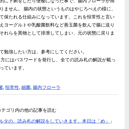
的に下痢をしたり便秘になった事で、腸内フローラが簡
りません。 腸内の状態というものはやじろべえの様に、
て保たれる仕組みになっています。これを恒常性と言い
えヨーグルトや乳酸菌飲料など善玉菌を飲んで腸に送り
それらを異物として排泄してしまい、元の状態に戻りま
て勉強したい方は、参考にしてください。
方にはパスワードを発行し、全ての読み札の解説が載っ
っています。
菌
,
恒常性
,
細菌
,
腸内フローラ
カテゴリ内の他の記事を読む
ルタの、読み札の解説をしていきます。本日は「め」
」