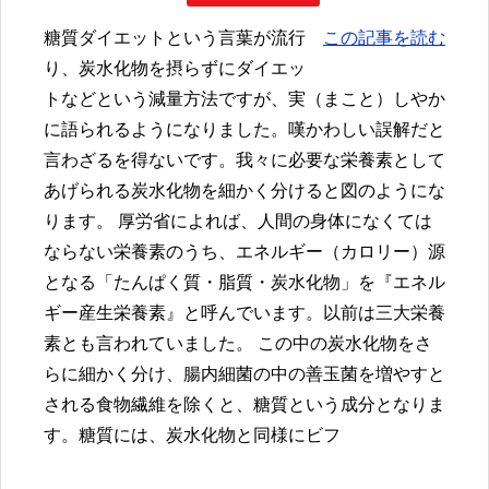
糖質ダイエットという言葉が流行
この記事を読む
り、炭水化物を摂らずにダイエッ
トなどという減量方法ですが、実（まこと）しやか
に語られるようになりました。嘆かわしい誤解だと
言わざるを得ないです。我々に必要な栄養素として
あげられる炭水化物を細かく分けると図のようにな
ります。 厚労省によれば、人間の身体になくては
ならない栄養素のうち、エネルギー（カロリー）源
となる「たんぱく質・脂質・炭水化物」を『エネル
ギー産生栄養素』と呼んでいます。以前は三大栄養
素とも言われていました。 この中の炭水化物をさ
らに細かく分け、腸内細菌の中の善玉菌を増やすと
される食物繊維を除くと、糖質という成分となりま
す。糖質には、炭水化物と同様にビフ