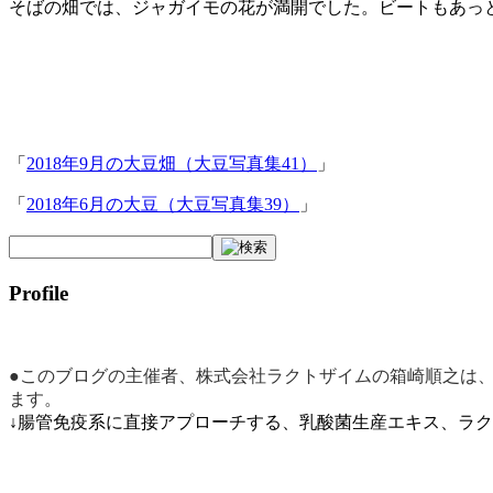
そばの畑では、ジャガイモの花が満開でした。ビートもあっ
「
2018年9月の大豆畑（大豆写真集41）
」
「
2018年6月の大豆（大豆写真集39）
」
Profile
●このブログの主催者、株式会社ラクトザイムの箱崎順之は
ます。
↓腸管免疫系に直接アプローチする、乳酸菌生産エキス、ラ