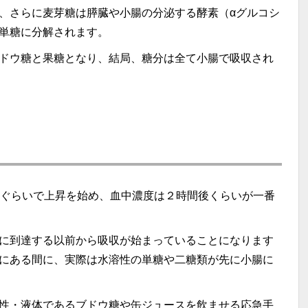
、さらに麦芽糖は膵臓や小腸の分泌する酵素（αグルコシ
単糖に分解されます。
ドウ糖と果糖となり、結局、糖分は全て小腸で吸収され
分ぐらいで上昇を始め、血中濃度は２時間後くらいが一番
に到達する以前から吸収が始まっていることになります
にある間に、実際は水溶性の単糖や二糖類が先に小腸に
性・液体であるブドウ糖や缶ジュースを飲ませる応急手