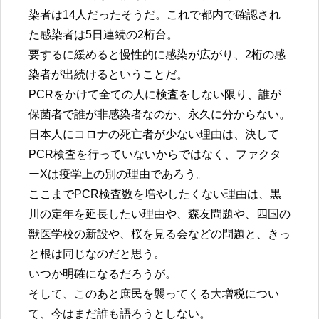
染者は14人だったそうだ。これで都内で確認され
た感染者は5日連続の2桁台。
要するに緩めると慢性的に感染が広がり、2桁の感
染者が出続けるということだ。
PCRをかけて全ての人に検査をしない限り、誰が
保菌者で誰が非感染者なのか、永久に分からない。
日本人にコロナの死亡者が少ない理由は、決して
PCR検査を行っていないからではなく、ファクタ
ーXは疫学上の別の理由であろう。
ここまでPCR検査数を増やしたくない理由は、黒
川の定年を延長したい理由や、森友問題や、四国の
獣医学校の新設や、桜を見る会などの問題と、きっ
と根は同じなのだと思う。
いつか明確になるだろうが。
そして、このあと庶民を襲ってくる大増税につい
て、今はまだ誰も語ろうとしない。