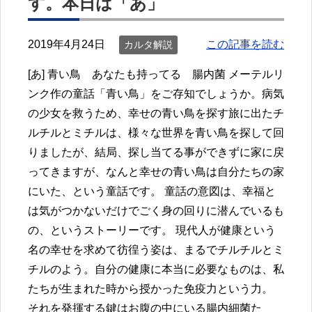
す。本日は「あ」
2019年4月24日
この記事を読む
カルタ解説
[あ] 青い鳥 あなたも持ってる 腸内菌 メーテルリ
ンク作の童話「青い鳥」をご存知でしょうか。病気
の少女を救うため、幸せの青い鳥を探す旅に出たチ
ルチルとミチルは、様々な世界を青い鳥を探して回
りましたが、結局、探し当てる事ができずに家に戻
ってきますが、なんと幸せの青い鳥は自分たちの家
にいた、という童話です。 童話の意図は、幸福と
は気がつかないだけでごく身の回りに潜んでいるも
の、というストーリーです。 現代人が健康という
名の幸せを求めて彷徨う姿は、まるでチルチルとミ
チルのよう。自分の健康に本当に必要なものは、私
たちが生まれた時から授かった免疫力という力。
それを発揮する鍵はお腹の中にいる腸内細菌た