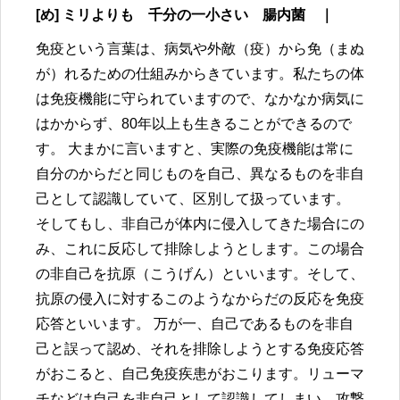
[め] ミリよりも 千分の一小さい 腸内菌 ｜
免疫という言葉は、病気や外敵（疫）から免（まぬ
が）れるための仕組みからきています。私たちの体
は免疫機能に守られていますので、なかなか病気に
はかからず、80年以上も生きることができるので
す。 大まかに言いますと、実際の免疫機能は常に
自分のからだと同じものを自己、異なるものを非自
己として認識していて、区別して扱っています。
そしてもし、非自己が体内に侵入してきた場合にの
み、これに反応して排除しようとします。この場合
の非自己を抗原（こうげん）といいます。そして、
抗原の侵入に対するこのようなからだの反応を免疫
応答といいます。 万が一、自己であるものを非自
己と誤って認め、それを排除しようとする免疫応答
がおこると、自己免疫疾患がおこります。リューマ
チなどは自己を非自己として認識してしまい、攻撃