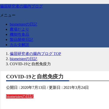
偏屈研究者の腸内ブログ
メニュー
biomeisterの日記
農場だより
機能性食品
製品開発日記
カルタ解説
偏屈研究者の腸内ブログ
TOP
biomeisterの日記
COVID-19と自然免疫力
COVID-19と自然免疫力
公開日 :
2020年7月13日
/ 更新日 :
2021年3月24日
biomeisterの日記