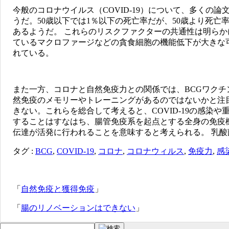
今般のコロナウイルス（COVID-19）について、多くの
うだ。50歳以下では1％以下の死亡率だが、50歳より死亡
あるようだ。 これらのリスクファクターの共通性は明ら
ているマクロファージなどの貪食細胞の機能低下が大きな
れている。
また一方、コロナと自然免疫力との関係では、BCGワクチ
然免疫のメモリーやトレーニングがあるのではないかと注
きない。これらを総合して考えると、COVID-19の感
することはすなはち、腸管免疫系を起点とする全身の免疫
伝達が活発に行われることを意味すると考えられる。 乳酸
タグ :
BCG
,
COVID-19
,
コロナ
,
コロナウィルス
,
免疫力
,
感
「
自然免疫と獲得免疫
」
「
腸のリノベーションはできない
」