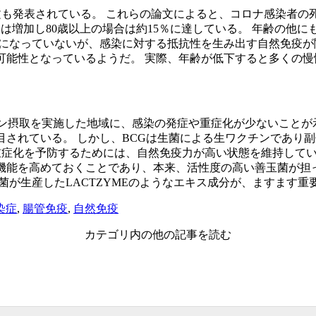
論文も発表されている。 これらの論文によると、コロナ感染者の
率は増加し80歳以上の場合は約15％に達している。 年齢の
かになっていないが、感染に対する抵抗性を生み出す自然免疫
可能性となっているようだ。 実際、年齢が低下すると多くの
ン摂取を実施した地域に、感染の発症や重症化が少ないことが示
目されている。 しかし、BCGは生菌による生ワクチンであり
染や重症化を予防するためには、自然免疫力が高い状態を維持して
機能を高めておくことであり、本来、活性度の高い善玉菌が担
菌が生産したLACTZYMEのようなエキス成分が、ますます
染症
,
腸管免疫
,
自然免疫
カテゴリ内の他の記事を読む