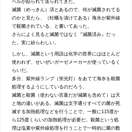
ベルが貼られて送られてきた。
滅菌（めっきん）済とあるので、何が滅菌されてる
のかと見たら、（牡蠣を漬けてある）海水が紫外線
で殺菌されている、と書いてあった。
さらによく見ると滅菌ではなく『減菌済み』だっ
た。実に紛らわしい。
しかし、減菌という用語は化学の世界にはほとんど
使われず、せいぜいガーゼメーカーが使っているく
らいだ。
多分、紫外線ランプ（蛍光灯）をあてて海水を殺菌
処理するようにしているのだろう。
滅菌と殺菌（使わない言葉だが減菌も含めて）は天
と地の違いがある。滅菌は文字通りすべての菌が死
滅する加熱処理などを行うことで、一般に115度か
ら125度くらいの加熱処理が必要だ。殺菌という処
理は塩素や紫外線処理を行うことで一時的に菌の数